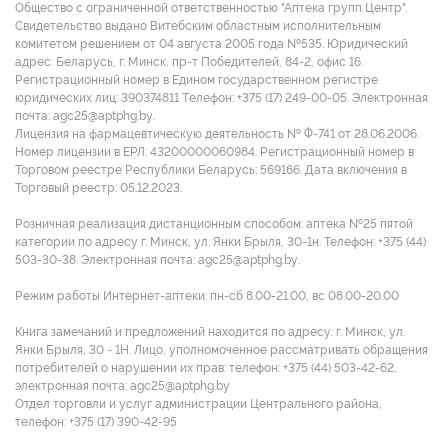
Общество с ограниченной ответственностью "Аптека групп Центр".
Свидетельство выдано Витебским областным исполнительным
комитетом решением от 04 августа 2005 года №535. Юридический
адрес: Беларусь, г. Минск, пр-т Победителей, 84-2, офис 16.
Регистрационный номер в Едином государственном регистре
юридических лиц: 390374811 Tелефон: +375 (17) 249-00-05. Электронная
почта: agc25@aptphg.by.
Лицензия на фармацевтическую деятельность № Ф-741 от 28.06.2006.
Номер лицензии в ЕРЛ: 43200000060984. Регистрационный номер в
Торговом реестре Республики Беларусь: 569166. Дата включения в
Торговый реестр: 05.12.2023.
Розничная реализация дистанционным способом: аптека №25 пятой
категории по адресу г. Минск, ул. Янки Брыля, 30-1н. Телефон: +375 (44)
503-30-38. Электронная почта: agc25@aptphg.by.
Режим работы Интернет-аптеки: пн-сб 8.00-21.00, вс 08.00-20.00
Книга замечаний и предложений находится по адресу: г. Минск, ул.
Янки Брыля, 30 - 1Н. Лицо, уполномоченное рассматривать обращения
потребителей о нарушении их прав: телефон: +375 (44) 503-42-62,
электронная почта: agc25@aptphg.by
Отдел торговли и услуг администрации Центрального района,
телефон: +375 (17) 390-42-95