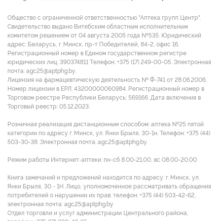
Общество с ограниченной ответственностью "Аптека групп Центр".
Свидетельство выдано Витебским областным исполнительным
комитетом решением от 04 августа 2005 года №535. Юридический
адрес: Беларусь, г. Минск, пр-т Победителей, 84-2, офис 16.
Регистрационный номер в Едином государственном регистре
юридических лиц: 390374811 Tелефон: +375 (17) 249-00-05. Электронная
почта: agc25@aptphg.by.
Лицензия на фармацевтическую деятельность № Ф-741 от 28.06.2006.
Номер лицензии в ЕРЛ: 43200000060984. Регистрационный номер в
Торговом реестре Республики Беларусь: 569166. Дата включения в
Торговый реестр: 05.12.2023.
Розничная реализация дистанционным способом: аптека №25 пятой
категории по адресу г. Минск, ул. Янки Брыля, 30-1н. Телефон: +375 (44)
503-30-38. Электронная почта: agc25@aptphg.by.
Режим работы Интернет-аптеки: пн-сб 8.00-21.00, вс 08.00-20.00
Книга замечаний и предложений находится по адресу: г. Минск, ул.
Янки Брыля, 30 - 1Н. Лицо, уполномоченное рассматривать обращения
потребителей о нарушении их прав: телефон: +375 (44) 503-42-62,
электронная почта: agc25@aptphg.by
Отдел торговли и услуг администрации Центрального района,