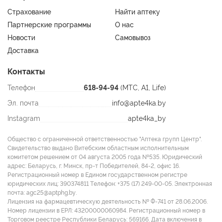
Страхование
Найти аптеку
Партнерские программы
О нас
Новости
Самовывоз
Доставка
Контакты
Телефон
618-94-94
(МТС, A1, Life)
Эл. почта
info@apte4ka.by
Instagram
apte4ka_by
Общество с ограниченной ответственностью "Аптека групп Центр".
Свидетельство выдано Витебским областным исполнительным
комитетом решением от 04 августа 2005 года №535. Юридический
адрес: Беларусь, г. Минск, пр-т Победителей, 84-2, офис 16.
Регистрационный номер в Едином государственном регистре
юридических лиц: 390374811 Tелефон: +375 (17) 249-00-05. Электронная
почта: agc25@aptphg.by.
Лицензия на фармацевтическую деятельность № Ф-741 от 28.06.2006.
Номер лицензии в ЕРЛ: 43200000060984. Регистрационный номер в
Торговом реестре Республики Беларусь: 569166. Дата включения в