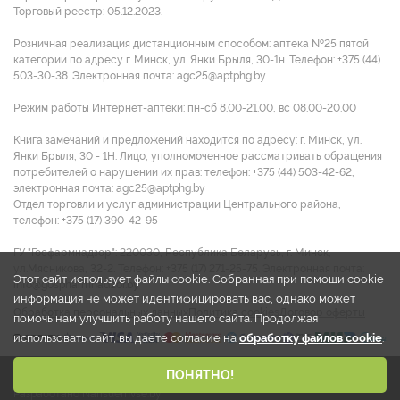
Торговый реестр: 05.12.2023.
Розничная реализация дистанционным способом: аптека №25 пятой
категории по адресу г. Минск, ул. Янки Брыля, 30-1н. Телефон: +375 (44)
503-30-38. Электронная почта: agc25@aptphg.by.
Режим работы Интернет-аптеки: пн-сб 8.00-21.00, вс 08.00-20.00
Книга замечаний и предложений находится по адресу: г. Минск, ул.
Янки Брыля, 30 - 1Н. Лицо, уполномоченное рассматривать обращения
потребителей о нарушении их прав: телефон: +375 (44) 503-42-62,
электронная почта: agc25@aptphg.by
Отдел торговли и услуг администрации Центрального района,
телефон: +375 (17) 390-42-95
ГУ "Госфармнадзор": 220030, Республика Беларусь, г. Минск,
ул.Мясникова, 32-2. Телефон: +375 (17) 271-25-75. Электронная почта:
Этот сайт использует файлы cookie. Собранная при помощи cookie
info@gospharmnadzor.by
информация не может идентифицировать вас, однако может
Обработка персональных данных
Политика cookies
Договор оферты
помочь нам улучшить работу нашего сайта. Продолжая
использовать сайт, вы даете согласие на
обработку файлов cookie
.
2026 © ООО "Аптека групп Центр"
ПОНЯТНО!
Разработано Narisuemvse.by