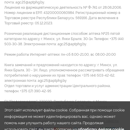
почта: agc25@aptphg.by.
Противопоказания:
Лицензия на фармацевтическую деятельность № Ф-741 от 28.06.2006.
Индивидуальная непереносимость компонентов, нарушение
Номер лицензии в ЕРЛ: 43200000060984. Регистрационный номер в
Торговом реестре Республики Беларусь: 569166. Дата включения в
углеводного обмена (в т.ч. сахарный диабет). Перед
Торговый реестр: 05.12.2023.
применением БАД детьми проконсультироваться с врачом-
педиатром.
Розничная реализация дистанционным способом: аптека №25 пятой
Детям до 14 лет принимать БАД по согласованию и под
категории по адресу г. Минск, ул. Янки Брыля, 30-1н. Телефон: +375 (44)
503-30-38. Электронная почта: agc25@aptphg.by.
наблюдением врача-педиатра.
Режим работы Интернет-аптеки: пн-сб 8.00-21.00, вс 08.00-20.00
Книга замечаний и предложений находится по адресу: г. Минск, ул.
Янки Брыля, 30 - 1Н. Лицо, уполномоченное рассматривать обращения
потребителей о нарушении их прав: телефон: +375 (44) 503-42-62,
электронная почта: agc25@aptphg.by
Отдел торговли и услуг администрации Центрального района,
телефон: +375 (17) 390-42-95
ГУ "Госфармнадзор": 220030, Республика Беларусь, г. Минск,
ул.Мясникова, 32-2. Телефон: +375 (17) 271-25-75. Электронная почта:
Этот сайт использует файлы cookie. Собранная при помощи cookie
info@gospharmnadzor.by
информация не может идентифицировать вас, однако может
Обработка персональных данных
Политика cookies
Договор оферты
помочь нам улучшить работу нашего сайта. Продолжая
использовать сайт, вы даете согласие на
обработку файлов cookie
.