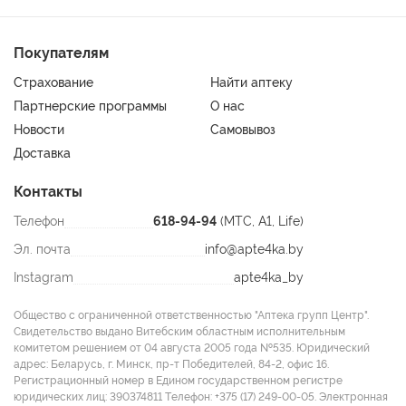
- Магний играет важную роль в регуляции процессов
возбуждения и торможения в центральной нервной системе,
поддерживает баланс настроения, снижает уровень стресса
Покупателям
и тревожности, обеспечивает иммунную защиту. Он также
Страхование
Найти аптеку
способствует нормальному формированию костной ткани,
Партнерские программы
О нас
участвует в энергетическом обмене и регуляции мышечной
Новости
Самовывоз
функции.
- Витамин B6 (пиридоксин) участвует в синтезе
Доставка
нейромедиаторов, которые регулируют настроение, сон и
Контакты
аппетит, отвечает за выработку миелина, тем самым
поддерживает защиту нервных волокон. Витамин B6
Телефон
618-94-94
(МТС, A1, Life)
способствует лучшему усвоению магния, поэтому их
Эл. почта
info@apte4ka.by
совместный прием обеспечивает синергический эффект.
Instagram
apte4ka_by
Применение:
Общество с ограниченной ответственностью "Аптека групп Центр".
Детям с 3 до 6 лет – по 2 жевательные пастилки 1 раз в день,
Свидетельство выдано Витебским областным исполнительным
детям с 7 лет – по 2 жевательные пастилки 2 раза в день.
комитетом решением от 04 августа 2005 года №535. Юридический
Продолжительность приема – не менее 1 месяца. При
адрес: Беларусь, г. Минск, пр-т Победителей, 84-2, офис 16.
необходимости прием можно повторить.
Регистрационный номер в Едином государственном регистре
юридических лиц: 390374811 Tелефон: +375 (17) 249-00-05. Электронная