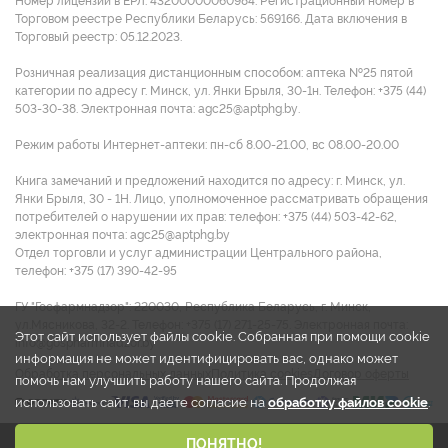
Номер лицензии в ЕРЛ: 43200000060984. Регистрационный номер в
Торговом реестре Республики Беларусь: 569166. Дата включения в
Торговый реестр: 05.12.2023.
Розничная реализация дистанционным способом: аптека №25 пятой
категории по адресу г. Минск, ул. Янки Брыля, 30-1н. Телефон: +375 (44)
503-30-38. Электронная почта: agc25@aptphg.by.
Режим работы Интернет-аптеки: пн-сб 8.00-21.00, вс 08.00-20.00
Книга замечаний и предложений находится по адресу: г. Минск, ул.
Янки Брыля, 30 - 1Н. Лицо, уполномоченное рассматривать обращения
потребителей о нарушении их прав: телефон: +375 (44) 503-42-62,
электронная почта: agc25@aptphg.by
Отдел торговли и услуг администрации Центрального района,
телефон: +375 (17) 390-42-95
ГУ "Госфармнадзор": 220030, Республика Беларусь, г. Минск,
ул.Мясникова, 32-2. Телефон: +375 (17) 271-25-75. Электронная почта:
Этот сайт использует файлы cookie. Собранная при помощи cookie
info@gospharmnadzor.by
информация не может идентифицировать вас, однако может
Обработка персональных данных
Политика cookies
Договор оферты
помочь нам улучшить работу нашего сайта. Продолжая
использовать сайт, вы даете согласие на
обработку файлов cookie
.
2026 © ООО "Аптека групп Центр"
ПОНЯТНО!