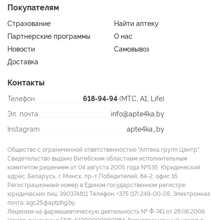
Покупателям
Страхование
Найти аптеку
Партнерские программы
О нас
Новости
Самовывоз
Доставка
Контакты
Телефон
618-94-94
(МТС, A1, Life)
Эл. почта
info@apte4ka.by
Instagram
apte4ka_by
Общество с ограниченной ответственностью "Аптека групп Центр".
Свидетельство выдано Витебским областным исполнительным
комитетом решением от 04 августа 2005 года №535. Юридический
адрес: Беларусь, г. Минск, пр-т Победителей, 84-2, офис 16.
Регистрационный номер в Едином государственном регистре
юридических лиц: 390374811 Tелефон: +375 (17) 249-00-05. Электронная
почта: agc25@aptphg.by.
Лицензия на фармацевтическую деятельность № Ф-741 от 28.06.2006.