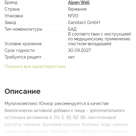
Бренд
Alpen Well
Страна
Германия
Упаковка
№20
Завод
Sanotact GmbH
Тип номенклатуры
БАД
В соответствии с инструкцией
по медицинскому применению
Условие хранения
(листком-вкладышем)
Срок годности
30.09.2027
Требуется рецепт
нет
Показать все характеристики
Описание
Мультикомплекс Юниор рекомендуется в качестве
биологически активной добавки к пище – дополнительного
источника витаминов A, D3, Е, B1, B2, B6, пантотеновой
кислоты, ниацина, фолиевой кислоты, биотина, йода, железа,
содержащей кальций. Комплекс способствует восполнению