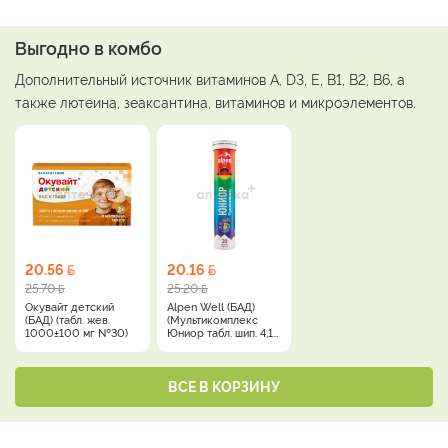
Выгодно в комбо
Дополнительный источник витаминов A, D3, Е, B1, B2, B6, а
также лютеина, зеаксантина, витаминов и микроэлементов.
20.56
20.16
25.70
25.20
Окувайт детский
Alpen Well (БАД)
(БАД) (табл. жев.
(Мультикомплекс
1000±100 мг №30)
Юниор табл. шип. 4,1 г
№20)
ВСЕ В КОРЗИНУ