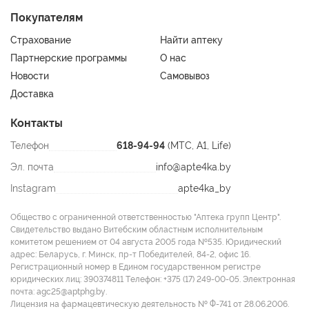
Кальций 120 мг
Покупателям
Железо 4,2 мг
Страхование
Найти аптеку
Партнерские программы
О нас
Состав: Фруктоза, лимонная кислота (регулятор
Новости
Самовывоз
кислотности), гидрокарбонат натрия (регулятор
кислотности), кальция карбонат, натуральный ароматизатор
Доставка
(лесная ягода, малина, клубника), порошок сока черной
Контакты
моркови, мальтодекстрин, гидроксипропилцеллюлоза
(эмульгатор), железа цитрат, DL-альфа токоферола ацетат
Телефон
618-94-94
(МТС, A1, Life)
(витамин E), никотинамид, D-пантотенат кальция, натрия
Эл. почта
info@apte4ka.by
рибофлавин 5'-фосфат (витамин B2), пиридоксина
гидрохлорид (витамин В6), тиамина мононитрат (витамин В1),
Instagram
apte4ka_by
фолиевая кислота, ретинола ацетат (витамин А), калия йодид,
Общество с ограниченной ответственностью "Аптека групп Центр".
D-биотин, холекальциферол (витамин D3).
Свидетельство выдано Витебским областным исполнительным
комитетом решением от 04 августа 2005 года №535. Юридический
Активные компоненты:
адрес: Беларусь, г. Минск, пр-т Победителей, 84-2, офис 16.
- Витамин D3 — очень важный, но далеко не единственный
Регистрационный номер в Едином государственном регистре
юридических лиц: 390374811 Tелефон: +375 (17) 249-00-05. Электронная
микронутриент, который необходим для нормальной работы
почта: agc25@aptphg.by.
иммунной системы. Большое значение для иммунитета также
Лицензия на фармацевтическую деятельность № Ф-741 от 28.06.2006.