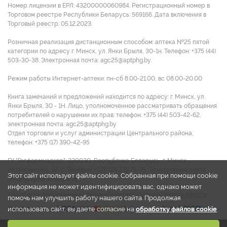
имеют цинк и селен.
Номер лицензии в ЕРЛ: 43200000060984. Регистрационный номер в
Торговом реестре Республики Беларусь: 569166. Дата включения в
- Витамины А и Е – мощные антиоксиданты, которые
Торговый реестр: 05.12.2023.
помогают адаптироваться клеткам организма в условиях
оксидативного стресса, и при вирусных и бактериальных
Розничная реализация дистанционным способом: аптека №25 пятой
инфекциях в том числе.
категории по адресу г. Минск, ул. Янки Брыля, 30-1н. Телефон: +375 (44)
503-30-38. Электронная почта: agc25@aptphg.by.
- Витамины группы B необходимы для синтеза гемоглобина,
роста и развития мышц и костей, нормальной работы
Режим работы Интернет-аптеки: пн-сб 8.00-21.00, вс 08.00-20.00
нервной, пищеварительной и иммунной системы.
Книга замечаний и предложений находится по адресу: г. Минск, ул.
- Биотин представляет собой витамин, имеющий официальное
Янки Брыля, 30 - 1Н. Лицо, уполномоченное рассматривать обращения
обозначение как витамин B7, но также он имеет исторически
потребителей о нарушении их прав: телефон: +375 (44) 503-42-62,
приобретенное название витамин H (широко не
электронная почта: agc25@aptphg.by
используется). Биотин участвует в обмене углеводов,
Отдел торговли и услуг администрации Центрального района,
телефон: +375 (17) 390-42-95
аминокислот, жирных кислот, влияет на состояние кожи и
функции нервной системы.
ГУ "Госфармнадзор": 220030, Республика Беларусь, г. Минск,
- Фолиевая кислота (витамин В9) необходима для
ул.Мясникова, 32-2. Телефон: +375 (17) 271-25-75. Электронная почта:
Этот сайт использует файлы cookie. Собранная при помощи cookie
производства и поддержания новых клеток, синтеза ДНК и
info@gospharmnadzor.by
информация не может идентифицировать вас, однако может
РНК, а также для предотвращения изменений в ДНК.
Обработка персональных данных
Политика cookies
Договор оферты
помочь нам улучшить работу нашего сайта. Продолжая
Участвует в процессах кроветворения.
использовать сайт, вы даете согласие на
обработку файлов cookie
.
- Йод важен для развития интеллекта ребенка. Он является
обязательным компонентом гормонов, которые регулируют